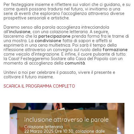
Per festeggiare insieme e riflettere sui valori che ci guidano, e su
come questi possano tradursi nel futuro, vi invitiamo a una
serie di eventi che esplorano l’accoglienza attraverso diverse
prospettive sensoriali e artistiche.
Daremo senso alla parola accoglienza intrecciandola
all’
inclusione
, con una colazione letteraria. A seguire,
lasceremo che la
partecipazione
prenda forma fra le trame di
una mostra. La
condivisione
fatta di sapori e affetti si
esprimerà in una cena multietnica. Poi sarà il tempo della
riflessione attraverso un convegno sul ruolo della
formazione
come veicolo d’integrazione. E infine, il cuore pulsante di tutto:
la Casa! Festeggeremo Sostare alla Casa del Popolo con un
momento di accoglienza della
comunità
.
Unitevi a noi per celebrare il passato, vivere il presente e
coltivare il futuro insieme.
SCARICA IL PROGRAMMA COMPLETO
Inclusione attraverso le parole
Colazione letteraria
22 Marzo 2025 Ore 10:30, colazione dalle